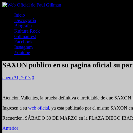
Inicio
Discografía
Biografía
Kultura Rock
Gillmanfest
Facebook
Instagram
Youtube
SAXON publico en su pagina oficial su
enero 31, 2013
0
Atención Valientes, la prueba definitiva e irrefutable de q
Ingresen a su
web oficial
, ya esta publicado por el mismo SAXON en t
Recuerden, SÁBADO 30 DE MARZO en la PLAZA DIEGO IB
Anterior