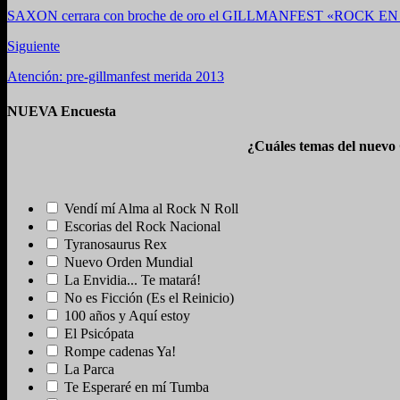
SAXON cerrara con broche de oro el GILLMANFEST «ROCK E
Siguiente
Atención: pre-gillmanfest merida 2013
NUEVA Encuesta
¿Cuáles temas del nuevo
Vendí mí Alma al Rock N Roll
Escorias del Rock Nacional
Tyranosaurus Rex
Nuevo Orden Mundial
La Envidia... Te matará!
No es Ficción (Es el Reinicio)
100 años y Aquí estoy
El Psicópata
Rompe cadenas Ya!
La Parca
Te Esperaré en mí Tumba