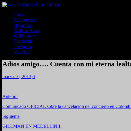
Inicio
Discografía
Biografía
Kultura Rock
Gillmanfest
Facebook
Instagram
Youtube
Adios amigo…. Cuenta con mi eterna lealt
marzo 16, 2013
0
Anterior
Comunicado OFICIAL sobre la cancelacion del concierto en Colomb
Siguiente
GILLMAN EN MEDELLIN!!!