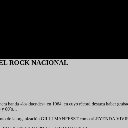
DEL ROCK NACIONAL
banda «los duendes» en 1964, en cuyo récord destaca haber grabado 22
`s y 80`s….
conocimiento de la organización GILLLMANFESST como «LEYEN