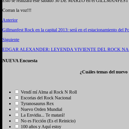
Esto se realizara este sábado 30 DE MARZO en el GILLMA
Corran la voz!!!
Anterior
Gillmanfest Rock en la capital 2013: será en el estacionamiento del P
Siguiente
EDGAR ALEXANDER: LEYENDA VIVIENTE DEL ROCK N
NUEVA Encuesta
¿Cuáles temas del nuevo
Vendí mí Alma al Rock N Roll
Escorias del Rock Nacional
Tyranosaurus Rex
Nuevo Orden Mundial
La Envidia... Te matará!
No es Ficción (Es el Reinicio)
100 años y Aquí estoy