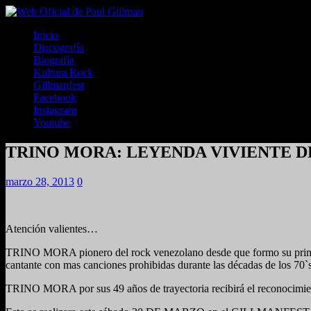
Inicio
Discografía
Biografía
Kultura Rock
Gillmanfest
Facebook
Instagram
Youtube
TRINO MORA: LEYENDA VIVIENTE 
marzo 28, 2013
0
Atención valientes…
TRINO MORA pionero del rock venezolano desde que formo su primera 
cantante con mas canciones prohibidas durante las décadas de los 70
TRINO MORA por sus 49 años de trayectoria recibirá el re