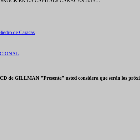
NFEST «ROCK EN LA CAPITAL» CARACAS 2013…
oliedro de Caracas
ACIONAL
 CD de GILLMAN "Presente" usted considera que serán los próxim