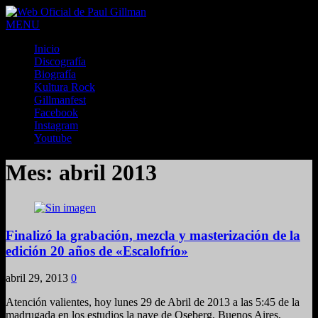
MENU
Inicio
Discografía
Biografía
Kultura Rock
Gillmanfest
Facebook
Instagram
Youtube
Mes:
abril 2013
Finalizó la grabación, mezcla y masterización de la
edición 20 años de «Escalofrío»
abril 29, 2013
0
Atención valientes, hoy lunes 29 de Abril de 2013 a las 5:45 de la
madrugada en los estudios la nave de Oseberg, Buenos Aires,