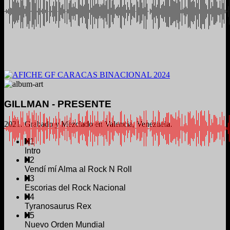
GILLMAN - PRESENTE
2021. Grabado y Mezclado en Valencia, Venezuela.
1
Intro
2
Vendí mí Alma al Rock N Roll
3
Escorias del Rock Nacional
4
Tyranosaurus Rex
5
Nuevo Orden Mundial