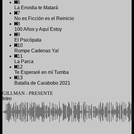
6
La Envidia te Matará
7
No es Ficción es el Reinicio
8
100 Años y Aquí Estoy
9
El Psicópata
10
Rompe Cadenas Ya!
11
La Parca
12
Te Esperaré en mí Tumba
13
Batalla de Carabobo 2021
GILLMAN - PRESENTE
Intro