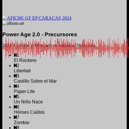
Power Age 2.0 - Precursores
2024. Grabado y Mezclado en Valencia, Venezuela.
1
El Rockero
2
Libertad
3
Castillo Sobre el Mar
4
Paper Life
5
Un Niño Nace
6
Héroes Caídos
7
Zombie
8