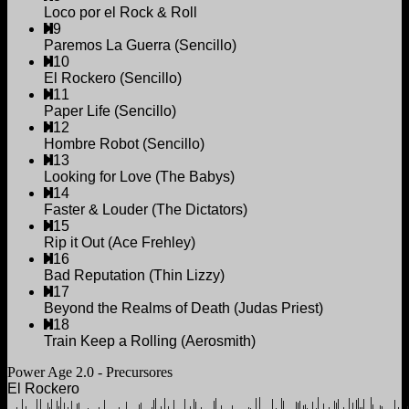
Loco por el Rock & Roll
9
Paremos La Guerra (Sencillo)
10
El Rockero (Sencillo)
11
Paper Life (Sencillo)
12
Hombre Robot (Sencillo)
13
Looking for Love (The Babys)
14
Faster & Louder (The Dictators)
15
Rip it Out (Ace Frehley)
16
Bad Reputation (Thin Lizzy)
17
Beyond the Realms of Death (Judas Priest)
18
Train Keep a Rolling (Aerosmith)
Power Age 2.0 - Precursores
El Rockero