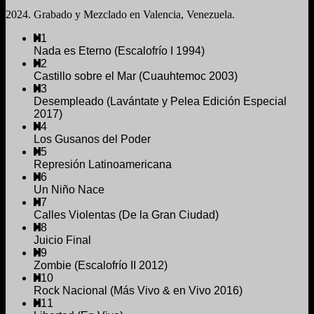
2024. Grabado y Mezclado en Valencia, Venezuela.
1
Nada es Eterno (Escalofrío I 1994)
2
Castillo sobre el Mar (Cuauhtemoc 2003)
3
Desempleado (Lavántate y Pelea Edición Especial
2017)
4
Los Gusanos del Poder
5
Represión Latinoamericana
6
Un Niño Nace
7
Calles Violentas (De la Gran Ciudad)
8
Juicio Final
9
Zombie (Escalofrío II 2012)
10
Rock Nacional (Más Vivo & en Vivo 2016)
11