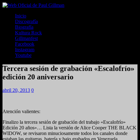
Inicio
Discografía
Biografía
Kultura Rock
Gillmanfest
Facebook
Instagram
Youtube
Tercera sesión de grabación «Escalofrío»
edición 20 aniversario
abril 20, 2013
0
Atención valientes:
Finalizo la tercera sesión de grabación del trabajo «Escalofrío»
Edición 20 años»… Lista la versión de Alice Cooper THE BLACK
WIDOW, se revisaron minuciosamente todos los canales donde
estaban las guitarras, batería y bajo grabados en Venezuela.