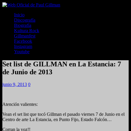
Inicio
Discografía
Biografía
Kultura Rock
Gillmanfest
Facebook
Instagram
Youtube
Set list de GILLMAN en La Estancia: 7
de Junio de 2013
junio 9, 2013
0
Atención valientes:
Vean el set list que tocó Gillman el pasado viernes 7 de Junio en el
Centro de arte La Estancia, en Punto Fijo, Estado Falcón…
Corran la voz!!