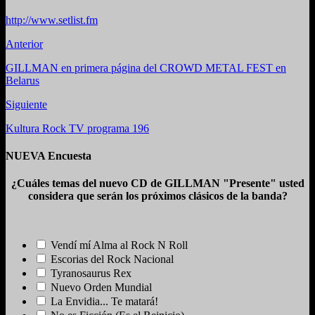
http://www.setlist.fm
Anterior
GILLMAN en primera página del CROWD METAL FEST en
Belarus
Siguiente
Kultura Rock TV programa 196
NUEVA Encuesta
¿Cuáles temas del nuevo CD de GILLMAN "Presente" usted
considera que serán los próximos clásicos de la banda?
Vendí mí Alma al Rock N Roll
Escorias del Rock Nacional
Tyranosaurus Rex
Nuevo Orden Mundial
La Envidia... Te matará!