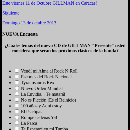
Este viernes 11 de Octubre GILLMAN en Caracas!
Siguiente
Domingo 13 de octubre 2013
NUEVA Encuesta
¿Cuáles temas del nuevo CD de GILLMAN "Presente" usted
considera que serán los próximos clásicos de la banda?
Vendí mí Alma al Rock N Roll
Escorias del Rock Nacional
Tyranosaurus Rex
Nuevo Orden Mundial
La Envidia... Te matará!
No es Ficción (Es el Reinicio)
100 años y Aquí estoy
El Psicópata
Rompe cadenas Ya!
La Parca
Te Esperaré en mí Tumba