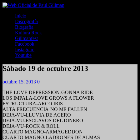
Inicio
Discografía
Biografía
Kultura Rock
Gillmanfest
Facebook
Instagram
Youtube
Sábado 19 de octubre 2013
octubre 15, 2013
0
THE LOVE DEPRESSION-GONNA RIDE
LOS IMPALA-LOVE GROWS A FLOWER
ESTRUCTURA-ARCO IRIS
ALTA FRECUENCIA-NO ME FALLEN
DEJA-VU-LLUVIA DE ACERO
DEJA-VU-ESCLAVOS DEL DINERO
DEJA-VU-ROCK & ROLL
CUARTO MAGNO-ARMAGEDDON
CUARTO MAGNO-LADRONES DE ALMAS