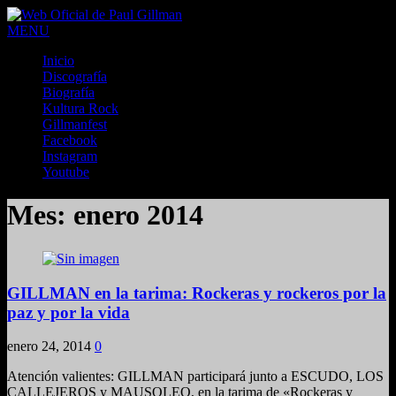
MENU
Inicio
Discografía
Biografía
Kultura Rock
Gillmanfest
Facebook
Instagram
Youtube
Mes:
enero 2014
GILLMAN en la tarima: Rockeras y rockeros por la
paz y por la vida
enero 24, 2014
0
Atención valientes: GILLMAN participará junto a ESCUDO, LOS
CALLEJEROS y MAUSOLEO, en la tarima de «Rockeras y