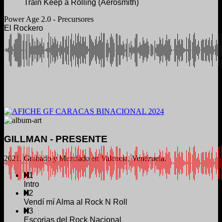
Train Keep a Rolling (Aerosmith)
Power Age 2.0 - Precursores
El Rockero
GILLMAN - PRESENTE
2021. Grabado y Mezclado en Valencia, Venezuela.
1
Intro
2
Vendí mí Alma al Rock N Roll
3
Escorias del Rock Nacional