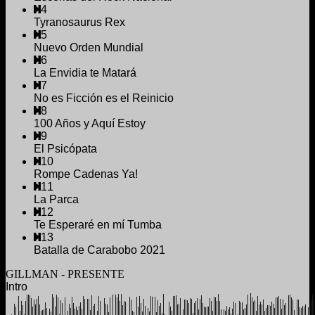
4
Tyranosaurus Rex
5
Nuevo Orden Mundial
6
La Envidia te Matará
7
No es Ficción es el Reinicio
8
100 Años y Aquí Estoy
9
El Psicópata
10
Rompe Cadenas Ya!
11
La Parca
12
Te Esperaré en mí Tumba
13
Batalla de Carabobo 2021
GILLMAN - PRESENTE
Intro