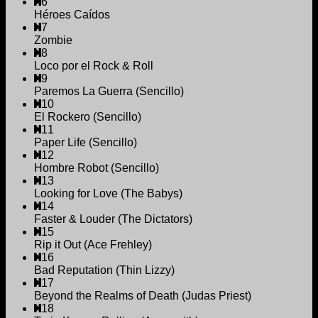
6
Héroes Caídos
7
Zombie
8
Loco por el Rock & Roll
9
Paremos La Guerra (Sencillo)
10
El Rockero (Sencillo)
11
Paper Life (Sencillo)
12
Hombre Robot (Sencillo)
13
Looking for Love (The Babys)
14
Faster & Louder (The Dictators)
15
Rip it Out (Ace Frehley)
16
Bad Reputation (Thin Lizzy)
17
Beyond the Realms of Death (Judas Priest)
18