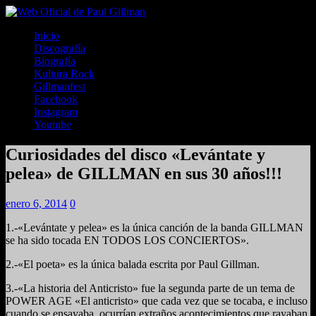
Inicio
Discografía
Biografía
Kultura Rock
Gillmanfest
Facebook
Instagram
Youtube
Curiosidades del disco «Levántate y
pelea» de GILLMAN en sus 30 años!!!
enero 6, 2014
0
1.-«Levántate y pelea» es la única canción de la banda GILLMAN
se ha sido tocada EN TODOS LOS CONCIERTOS».
2.-«El poeta» es la única balada escrita por Paul Gillman.
3.-«La historia del Anticristo» fue la segunda parte de un tema de
POWER AGE «El anticristo» que cada vez que se tocaba, e incluso
cuando se ensayaba, ocurrían extraños acontecimientos que rayaban