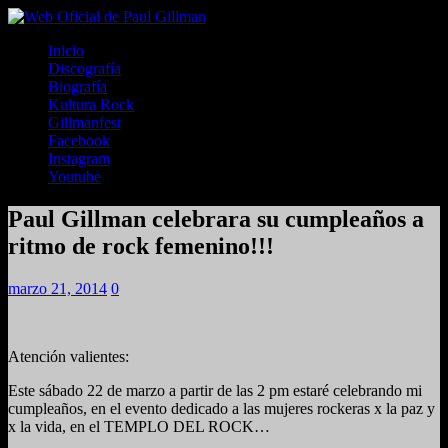
Inicio
Discografía
Biografía
Kultura Rock
Gillmanfest
Facebook
Instagram
Youtube
Paul Gillman celebrara su cumpleaños a
ritmo de rock femenino!!!
marzo 21, 2014
0
Atención valientes:
Este sábado 22 de marzo a partir de las 2 pm estaré celebrando mi
cumpleaños, en el evento dedicado a las mujeres rockeras x la paz y
x la vida, en el TEMPLO DEL ROCK…