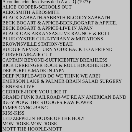
A continuación los discos de la A a la Q (1973):
ALICE COOPER-SCHOOLS OUT
AEROSMITH-AEROSMITH
BLACK SABBATH-SABBATH BLOODY SABBATH
BECK,BOGART & APPICE-BECK,BOGART & APPICE.
BECK,BOGART & APPICE-LIVE IN JAPAN
BLACK OAK ARKANSAS-LIVE RAUNCH & ROLL
BLUE OYSTER CULT-TYRANY & MUTATIONS
BROWNSVILLE STATION-YEAH
BUDGIE-NEVER TURN YOUR BACK TO A FRIEND
CURVED AIR-AIR CUT
CAPTAIN BEYOND-SUFFICIENTLY BREAHLESS
RICK DERRINGER-ROCK & ROLL HOOCHIE KOO
DEP PURPLE-MADE IN JAPN
DEEP PURPLE-WHO DO WE THINK WE ARE?
EMERSON,LAKE & PALMER-BRAIN SALAD SURGERY
GENESIS-LIVE
GEORDIE-HOPE YOU LIKE IT
GRAND FUNK RAILROAD-WE`RE AN AMERICAN BAND
IGGY POP & THE STOOGES-RAW POWER
JAMES GANG-BANG
KISS-KISS
LED ZEPPELIN-HOUSE OF THE HOLY
MONTROSE-MONTROSE
MOTT THE HOOPLE-MOTT