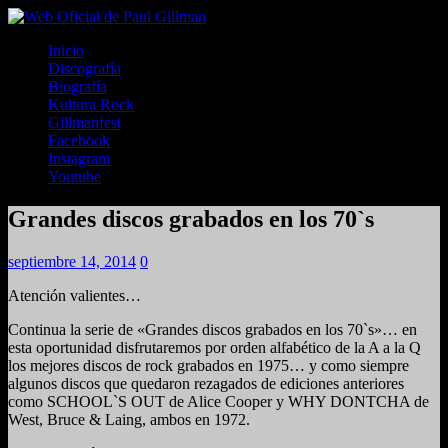
Inicio
Discografía
Biografía
Kultura Rock
Gillmanfest
Facebook
Instagram
Youtube
Grandes discos grabados en los 70`s
septiembre 14, 2014
0
Atención valientes…
Continua la serie de «Grandes discos grabados en los 70`s»… en
esta oportunidad disfrutaremos por orden alfabético de la A a la Q
los mejores discos de rock grabados en 1975… y como siempre
algunos discos que quedaron rezagados de ediciones anteriores
como SCHOOL`S OUT de Alice Cooper y WHY DONTCHA de
West, Bruce & Laing, ambos en 1972.