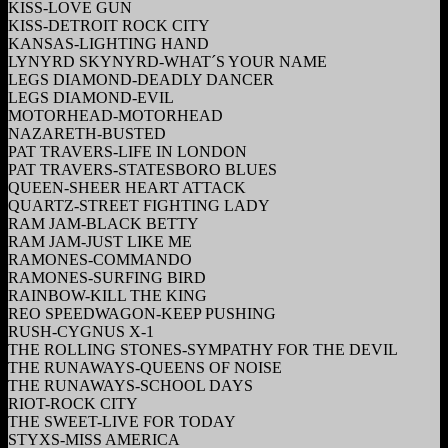
KISS-LOVE GUN
KISS-DETROIT ROCK CITY
KANSAS-LIGHTING HAND
LYNYRD SKYNYRD-WHAT´S YOUR NAME
LEGS DIAMOND-DEADLY DANCER
LEGS DIAMOND-EVIL
MOTORHEAD-MOTORHEAD
NAZARETH-BUSTED
PAT TRAVERS-LIFE IN LONDON
PAT TRAVERS-STATESBORO BLUES
QUEEN-SHEER HEART ATTACK
QUARTZ-STREET FIGHTING LADY
RAM JAM-BLACK BETTY
RAM JAM-JUST LIKE ME
RAMONES-COMMANDO
RAMONES-SURFING BIRD
RAINBOW-KILL THE KING
REO SPEEDWAGON-KEEP PUSHING
RUSH-CYGNUS X-1
THE ROLLING STONES-SYMPATHY FOR THE DEVIL
THE RUNAWAYS-QUEENS OF NOISE
THE RUNAWAYS-SCHOOL DAYS
RIOT-ROCK CITY
THE SWEET-LIVE FOR TODAY
STYXS-MISS AMERICA