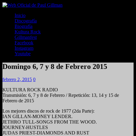
Inicio
Discografía
Biografía
Kultura Rock
Gillmanfest
Facebook
Instagram
Youtube
Domingo 6, 7 y 8 de Febrero 2015
febrero 2, 2015
0
KULTURA ROCK RADIO
Transmisión: 6, 7 y 8 de Febrero / Repetición: 13, 14 y 15 de
Febrero de 2015
Los mejores discos de rock de 1977 (2da Parte):
IAN GILLAN-MONEY LENDER.
JETHRO TULL-SONGS FROM THE WOOD.
JOURNEY-HUSTLES
JUDAS PRIEST-DIAMONDS AND RUST