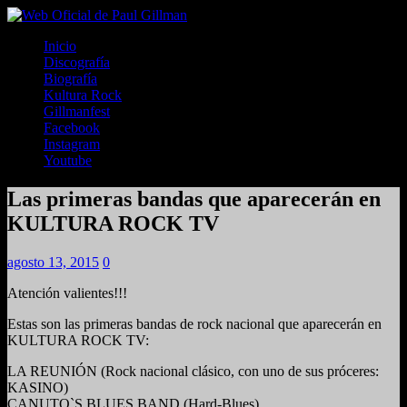
Inicio
Discografía
Biografía
Kultura Rock
Gillmanfest
Facebook
Instagram
Youtube
Las primeras bandas que aparecerán en
KULTURA ROCK TV
agosto 13, 2015
0
Atención valientes!!!
Estas son las primeras bandas de rock nacional que aparecerán en
KULTURA ROCK TV:
LA REUNIÓN (Rock nacional clásico, con uno de sus próceres:
KASINO)
CANUTO`S BLUES BAND (Hard-Blues)