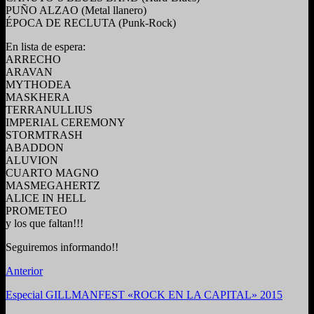
PUÑO ALZAO (Metal llanero)
ÉPOCA DE RECLUTA (Punk-Rock)
En lista de espera:
ARRECHO
ARAVAN
MYTHODEA
MASKHERA
TERRANULLIUS
IMPERIAL CEREMONY
STORMTRASH
ABADDON
ALUVION
CUARTO MAGNO
MASMEGAHERTZ
ALICE IN HELL
PROMETEO
y los que faltan!!!
Seguiremos informando!!
Anterior
Especial GILLMANFEST «ROCK EN LA CAPITAL» 2015