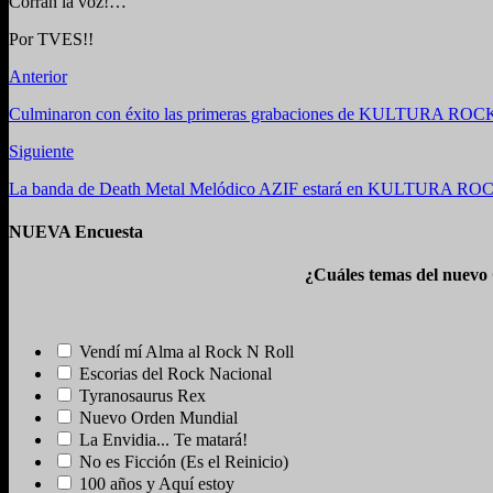
Corran la voz!…
Por TVES!!
Anterior
Culminaron con éxito las primeras grabaciones de KULTURA RO
Siguiente
La banda de Death Metal Melódico AZIF estará en KULTURA R
NUEVA Encuesta
¿Cuáles temas del nuevo
Vendí mí Alma al Rock N Roll
Escorias del Rock Nacional
Tyranosaurus Rex
Nuevo Orden Mundial
La Envidia... Te matará!
No es Ficción (Es el Reinicio)
100 años y Aquí estoy