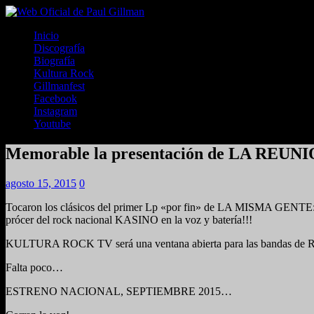
Inicio
Discografía
Biografía
Kultura Rock
Gillmanfest
Facebook
Instagram
Youtube
Memorable la presentación de LA REUN
agosto 15, 2015
0
Tocaron los clásicos del primer Lp «por fin» de LA MISMA G
prócer del rock nacional KASINO en la voz y batería!!!
KULTURA ROCK TV será una ventana abierta para las bandas de R
Falta poco…
ESTRENO NACIONAL, SEPTIEMBRE 2015…