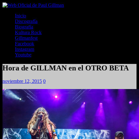
Inicio
Discografía
Biografía
Kultura Rock
Gillmanfest
Facebook
Instagram
Youtube
Hora de GILLMAN en el OTRO BETA
noviembre 12, 2015
0