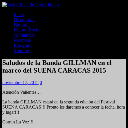
Inicio
Discografía
Biografía
Kultura Rock
Gillmanfest
Facebook
Instagram
Youtube
Saludos de la Banda GILLMAN en el
marco del SUENA CARACAS 2015
noviembre 17, 2015
0
Atención Valientes…
La banda GILLMAN estará en la segunda edición del Festival
SUENA CARACAS!!! Pronto les daremos a conocer la fecha, hora
y lugar!!!
Corran La Voz!!!