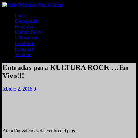
Inicio
Discografía
Biografía
Kultura Rock
Gillmanfest
Facebook
Instagram
Youtube
Entradas para KULTURA ROCK …En
Vivo!!!
febrero 2, 2016
0
Atención valientes del centro del país…