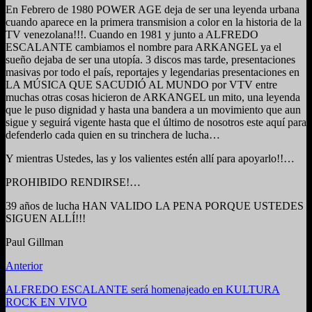
En Febrero de 1980 POWER AGE deja de ser una leyenda urbana
cuando aparece en la primera transmision a color en la historia de la
TV venezolana!!!. Cuando en 1981 y junto a ALFREDO
ESCALANTE cambiamos el nombre para ARKANGEL ya el
sueño dejaba de ser una utopía. 3 discos mas tarde, presentaciones
masivas por todo el país, reportajes y legendarias presentaciones en
LA MÚSICA QUE SACUDIÓ AL MUNDO por VTV entre
muchas otras cosas hicieron de ARKANGEL un mito, una leyenda
que le puso dignidad y hasta una bandera a un movimiento que aun
sigue y seguirá vigente hasta que el último de nosotros este aquí para
defenderlo cada quien en su trinchera de lucha…
Y mientras Ustedes, las y los valientes estén allí para apoyarlo!!…
PROHIBIDO RENDIRSE!…
39 años de lucha HAN VALIDO LA PENA PORQUE USTEDES
SIGUEN ALLÍ!!!
Paul Gillman
Anterior
ALFREDO ESCALANTE será homenajeado en KULTURA
ROCK EN VIVO