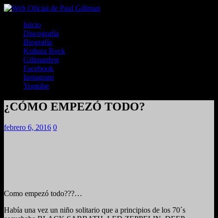
Inicio
Discografía
Biografía
Kultura Rock
Gillmanfest
Facebook
Instagram
Youtube
¿CÓMO EMPEZÓ TODO?
febrero 6, 2016
0
Como empezó todo???…
Había una vez un niño solitario que a principios de los 70´s