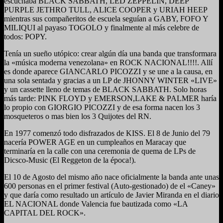
escuchaba BLACK SABBATH, LED ZEPPELIN, DEEP
PURPLE JETHRO TULL, ALICE COOPER y URIAH HEEP
mientras sus compañeritos de escuela seguían a GABY, FOFO Y
MILIQUI al payaso TOGOLO y finalmente al más celebre de
todos: POPY.
Tenía un sueño utópico: crear algún día una banda que transformara
la «música moderna venezolana» en ROCK NACIONAL!!!!. Allí
es donde aparece GIANCARLO PICOZZI y se une a la causa, en
una sola sentada y gracias a un LP de JHONNY WINTER «LIVE»
y un cassette lleno de temas de BLACK SABBATH. Solo horas
más tarde: PINK FLOYD y EMERSON,LAKE & PALMER haría
lo propio con GIORGIO PICOZZI y de esa forma nacen los 3
mosqueteros o mas bien los 3 Quijotes del RN.
En 1977 comenzó todo disfrazados de KISS. El 8 de Junio del 79
nacería POWER AGE en un cumpleaños en Maracay que
terminaría en la calle con una ceremonia de quema de LPs de
Dicsco-Music (El Reggeton de la época!).
El 10 de Agosto del mismo año nace oficialmente la banda ante unas
600 personas en el primer festival (Auto-gestionado) de el «Caney»
y que daría como resultado un artículo de Javier Miranda en el diario
EL NACIONAL donde Valencia fue bautizada como «LA
CAPITAL DEL ROCK».