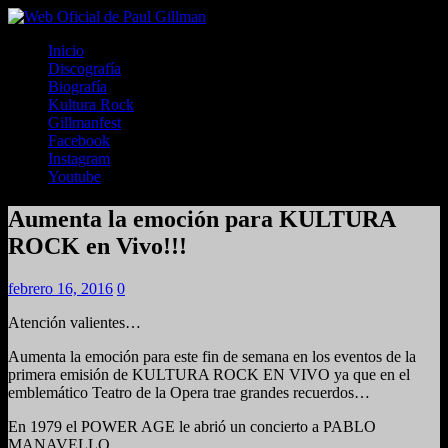
Inicio
Discografía
Biografía
Kultura Rock
Gillmanfest
Facebook
Instagram
Youtube
Aumenta la emoción para KULTURA
ROCK en Vivo!!!
febrero 16, 2016
0
Atención valientes…
Aumenta la emoción para este fin de semana en los eventos de la
primera emisión de KULTURA ROCK EN VIVO ya que en el
emblemático Teatro de la Opera trae grandes recuerdos…
En 1979 el POWER AGE le abrió un concierto a PABLO
MANAVELLO.