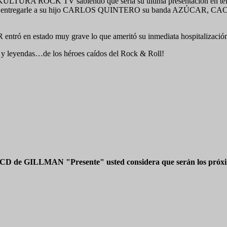
 KULTURA ROCK TV sabiendo que sería su última presentación en televi
ino de entregarle a su hijo CARLOS QUINTERO su banda AZÚCAR, CACA
ó en estado muy grave lo que ameritó su inmediata hospitalización 
os y leyendas…de los héroes caídos del Rock & Roll!
 CD de GILLMAN "Presente" usted considera que serán los próxim