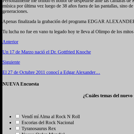
Personalmente me brindó el honor de despedirse ante las cámaras de
música por última vez luego de 38 años fuera de las pantallas, s
generaciones.
Apenas finalizada la grabación del programa EDGAR ALEXANDER entr
Tu lucha no fue en vano tu legado hoy te lleva al Olimpo de los mit
Anterior
Un 17 de Marzo nació el Dr. Gottfried Knoche
Siguiente
El 27 de Octubre 2011 conocí a Edgar Alexander…
NUEVA Encuesta
¿Cuáles temas del nuevo
Vendí mí Alma al Rock N Roll
Escorias del Rock Nacional
Tyranosaurus Rex