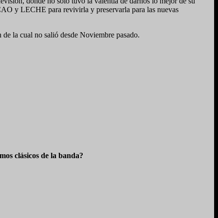
sión, donde no solo tuvo la valentía de darnos lo mejor de su
O y LECHE para revivirla y preservarla para las nuevas
de la cual no salió desde Noviembre pasado.
os clásicos de la banda?