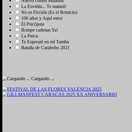
Nuevo Orden Mundial
La Envidia... Te matará!
No es Ficción (Es el Reinicio)
100 años y Aquí estoy
El Psicópata
Rompe cadenas Ya!
La Parca
Te Esperaré en mí Tumba
Batalla de Carabobo 2021
Cargando ...
2024. Grabado y Mezclado en Valencia, Venezuela.