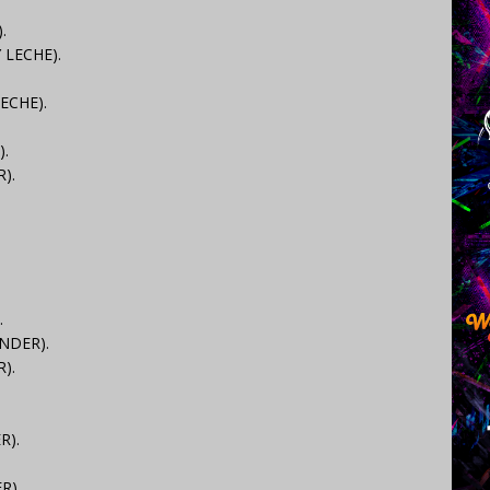
.
 LECHE).
ECHE).
).
).
.
NDER).
).
R).
R).