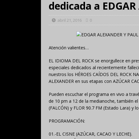
dedicada a EDGA
abril 21, 2016
0
Atención valientes…
EL IDIOMA DEL ROCK se enorgullece en prese
especiales dedicados al recientemente fal
nuestros los HÉROES CAÍDOS DEL ROCK N
ALEXANDER en sus etapas con AZÚCAR CACAO
Pueden escuchar el programa en vivo a travé
de 10 pm a 12 de la medianoche, también e
(FALCÓN) y FLOR 90.7 FM (Estado Lara) y l
PROGRAMACIÓN:
01.-EL CISNE (AZÚCAR, CACAO Y LECHE).