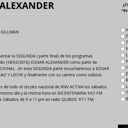
R ALEXANDER
¿C
"Pr
V
E
T
N
L
ntar la SEGUNDA ( parte final) de los programas
N
lecido (18/03/2016) EDGAR ALEXANDER como parte de
1
ACIONAL…En esta SEGUNDA parte escucharemos a EDGAR
E
 Y LECHE y finalmente con su carrera como solista).
R
L
s de todo el circuito nacional de RNV ACTIVA los sábados
T
l mismo día y la misma hora en BICENTENARIA 94.5 FM
B
os Sábados de 9 a 11 pm en radio QUIBOC 97.1 FM.