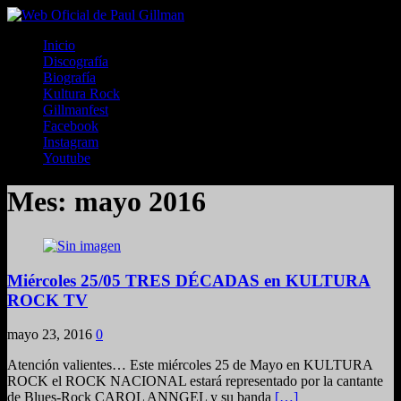
Inicio
Discografía
Biografía
Kultura Rock
Gillmanfest
Facebook
Instagram
Youtube
Mes:
mayo 2016
Miércoles 25/05 TRES DÉCADAS en KULTURA
ROCK TV
mayo 23, 2016
0
Atención valientes… Este miércoles 25 de Mayo en KULTURA
ROCK el ROCK NACIONAL estará representado por la cantante
de Blues-Rock CAROL ANNGEL y su banda
[…]