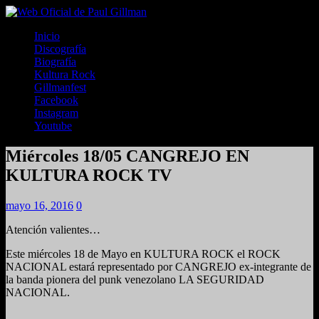
Inicio
Discografía
Biografía
Kultura Rock
Gillmanfest
Facebook
Instagram
Youtube
Miércoles 18/05 CANGREJO EN
KULTURA ROCK TV
mayo 16, 2016
0
Atención valientes…
Este miércoles 18 de Mayo en KULTURA ROCK el ROCK
NACIONAL estará representado por CANGREJO ex-integrante de
la banda pionera del punk venezolano LA SEGURIDAD
NACIONAL.