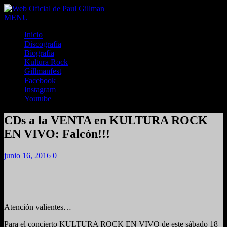
MENU
Inicio
Discografía
Biografía
Kultura Rock
Gillmanfest
Facebook
Instagram
Youtube
CDs a la VENTA en KULTURA ROCK
EN VIVO: Falcón!!!
junio 16, 2016
0
Atención valientes…
Para el concierto KULTURA ROCK EN VIVO de este sábado 18