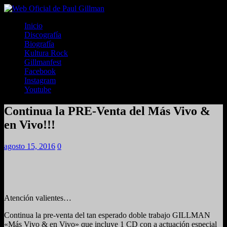
Inicio
Discografía
Biografía
Kultura Rock
Gillmanfest
Facebook
Instagram
Youtube
Continua la PRE-Venta del Más Vivo &
en Vivo!!!
agosto 15, 2016
0
Atención valientes…
Continua la pre-venta del tan esperado doble trabajo GILLMAN
«Más Vivo & en Vivo» que incluye 1 CD con a actuación especial