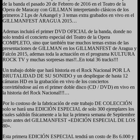
de la banda el pasado 20 de Febrero de 2016 en el Teatro de la
Opera de Maracay con GILLMAN interpretando clásicos de los
primeros 2 Lps de Arkangel y 3 temas extra grabados en vivo en el
GILLMANFEST ARAGUA 2015…
Ademas incluirá el primer DVD OFICIAL de la banda, donde no
solo tendrá el concierto especial del Teatro de la Opera
COMPLETO, sino que también trae muchos temas extras de las
presentaciones de GILLMAN en los GILLMANFEST de Aragua y
Falcón 2015, ademas toda la actuación en el programa KULTURA
ROCK TV y muchas sorpresas mas!!..En total 36 tracks!!!
Un trabajo doble que hará historia en el Rock Nacional POR LA
BRUTALIDAD DE SU SONIDO y un despliegue de hasta 12
cámaras HD en la grabación en vivo de los conciertos
convirtiéndose así en el primer doble disco (CD / DVD) en vivo en
la historia del Rock Nacional!!!…
Por lo costoso de la fabricación de este trabajo DE COLECCIÓN
solo se hará una EDICIÓN ESPECIAL de solo 300 ejemplares los
cuales saldrán físicamente a la luz la primera semana de Septiembre
justo antes del GILLMANFEST «EDICIÓN ESPECIAL DE LOS
80».
Esta primera EDICIÓN ESPECIAL tendrá un costo de Bs 6.000 y