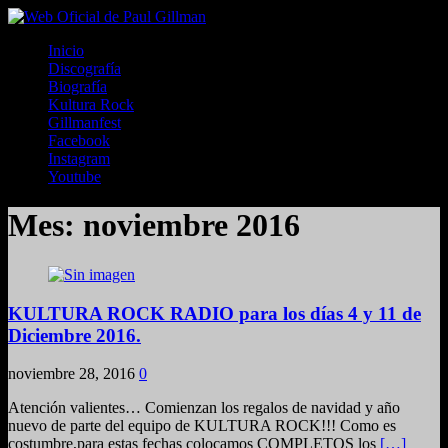
Inicio
Discografía
Biografía
Kultura Rock
Gillmanfest
Facebook
Instagram
Youtube
Mes:
noviembre 2016
KULTURA ROCK RADIO para los días 4 y 11 de
Diciembre 2016.
noviembre 28, 2016
0
Atención valientes… Comienzan los regalos de navidad y año
nuevo de parte del equipo de KULTURA ROCK!!! Como es
costumbre,para estas fechas colocamos COMPLETOS los
[…]