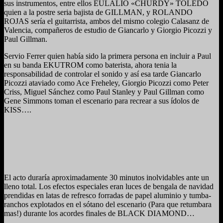
sus instrumentos, entre ellos EULALIO «CHURDY» TOLEDO
quien a la postre seria bajista de GILLMAN, y ROLANDO
ROJAS sería el guitarrista, ambos del mismo colegio Calasanz de
Valencia, compañeros de estudio de Giancarlo y Giorgio Picozzi y
Paul Gillman.
Servio Ferrer quien había sido la primera persona en incluir a Paul
en su banda EKUTROM como baterista, ahora tenia la
responsabilidad de controlar el sonido y así esa tarde Giancarlo
Picozzi ataviado como Ace Freheley, Giorgio Picozzi como Peter
Criss, Miguel Sánchez como Paul Stanley y Paul Gillman como
Gene Simmons toman el escenario para recrear a sus ídolos de
KISS….
El acto duraría aproximadamente 30 minutos inolvidables ante un
lleno total. Los efectos especiales eran luces de bengala de navidad
prendidas en latas de refresco forradas de papel aluminio y tumba-
ranchos explotados en el sótano del escenario (Para que retumbara
mas!) durante los acordes finales de BLACK DIAMOND…