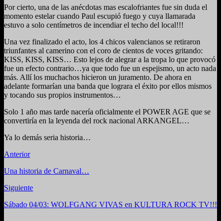
Por cierto, una de las anécdotas mas escalofriantes fue sin duda el
momento estelar cuando Paul escupió fuego y cuya llamarada
estuvo a solo centímetros de incendiar el techo del local!!!
Una vez finalizado el acto, los 4 chicos valencianos se retiraron
triunfantes al camerino con el coro de cientos de voces gritando:
KISS, KISS, KISS… Esto lejos de alegrar a la tropa lo que provocó
fue un efecto contrario…ya que todo fue un espejismo, un acto nada
más. Allí los muchachos hicieron un juramento. De ahora en
adelante formarían una banda que lograra el éxito por ellos mismos
y tocando sus propios instrumentos…
Solo 1 año mas tarde nacería oficialmente el POWER AGE que se
convertiría en la leyenda del rock nacional ARKANGEL…
Ya lo demás seria historia…
Anterior
Una historia de Carnaval…
Siguiente
Sábado 04/03: WOLFGANG VIVAS en KULTURA ROCK TV!!!