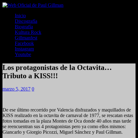
Inicio
Discografía
Biografía
Kultura Rock
Gillmanfest
Facebook
Instagram
Youtube
Los protagonistas de la Octavita…
Tributo a KISS!!!
marzo 5, 2017
0
De ese último recorrido por Valencia disfrazados y maquillados de
KISS realizado en la octavita de carnaval de 1977, se rescatan estas
fotos tomadas en la plaza Montes de Oca donde 40 años mas tarde
se reencuentran sus 4 protagonistas pero ya como ellos mismos:
Giancarlo y Giorgio Picozzi, Miguel Sánchez y Paul Gillman.