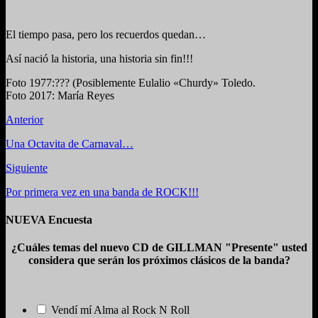
El tiempo pasa, pero los recuerdos quedan…
Así nació la historia, una historia sin fin!!!
Foto 1977:??? (Posiblemente Eulalio «Churdy» Toledo.
Foto 2017: María Reyes
Anterior
Una Octavita de Carnaval…
Siguiente
Por primera vez en una banda de ROCK!!!
NUEVA Encuesta
¿Cuáles temas del nuevo CD de GILLMAN "Presente" usted
considera que serán los próximos clásicos de la banda?
Vendí mí Alma al Rock N Roll