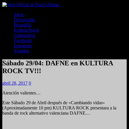
Inicio
Discografía
Biografía
Kultura Rock
Gillmanfest
Facebook
Instagram
Youtube
Sábado 29/04: DAFNE en KULTURA
ROCK TV!!!
abril 28, 2017
0
Atención valientes…
Este Sábado 29 de Abril después de «Cambiando vidas»
(Aproximadamente 10 pm) KULTURA ROCK presentara a la
banda de rock alternativo valenciana DAFNE…