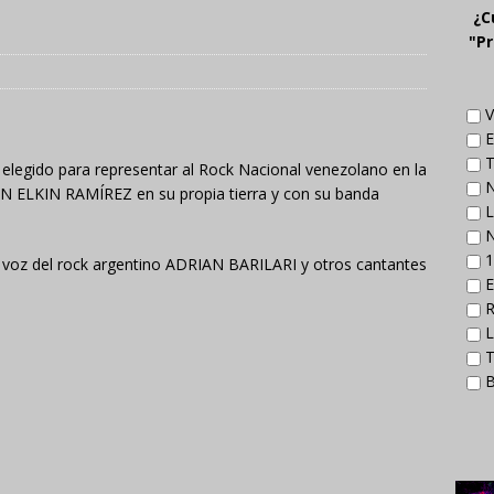
¿C
"Pr
V
E
T
elegido para representar al Rock Nacional venezolano en la
N
AN ELKIN RAMÍREZ en su propia tierra y con su banda
L
N
1
 voz del rock argentino ADRIAN BARILARI y otros cantantes
E
R
L
T
B