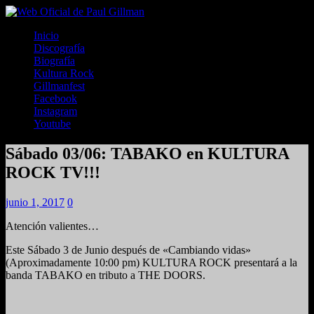
Inicio
Discografía
Biografía
Kultura Rock
Gillmanfest
Facebook
Instagram
Youtube
Sábado 03/06: TABAKO en KULTURA
ROCK TV!!!
junio 1, 2017
0
Atención valientes…
Este Sábado 3 de Junio después de «Cambiando vidas»
(Aproximadamente 10:00 pm) KULTURA ROCK presentará a la
banda TABAKO en tributo a THE DOORS.