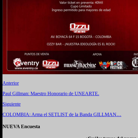
Anterior
Paul Gillman: Maestro Honorario de UNEARTE.
Siguiente
COLOMBIA: Arma el SETLIST de la Banda GILLMAN…
NUEVA Encuesta