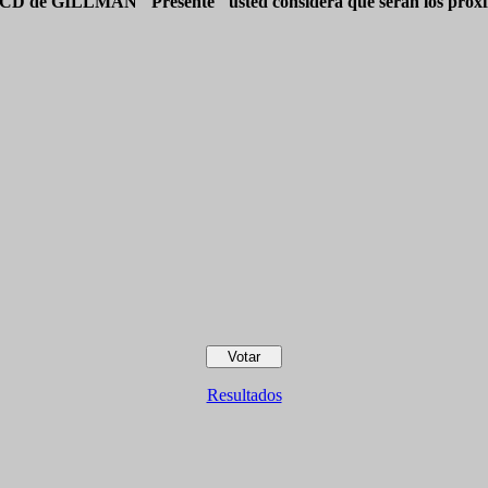
 CD de GILLMAN "Presente" usted considera que serán los próxim
Resultados