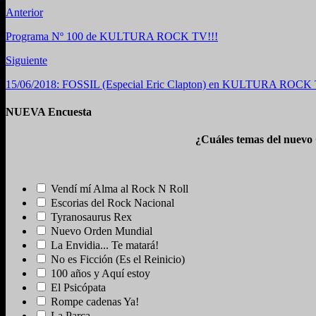
Anterior
Programa Nº 100 de KULTURA ROCK TV!!!
Siguiente
15/06/2018: FOSSIL (Especial Eric Clapton) en KULTURA ROCK 
NUEVA Encuesta
¿Cuáles temas del nuevo
Vendí mí Alma al Rock N Roll
Escorias del Rock Nacional
Tyranosaurus Rex
Nuevo Orden Mundial
La Envidia... Te matará!
No es Ficción (Es el Reinicio)
100 años y Aquí estoy
El Psicópata
Rompe cadenas Ya!
La Parca