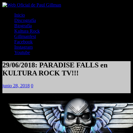
Inicio
Discografía
Biografía
Kultura Rock
Gillmanfest
Facebook
Instagram
Youtube
29/06/2018: PARADISE FALLS en
KULTURA ROCK TV!!!
junio 28, 2018
0