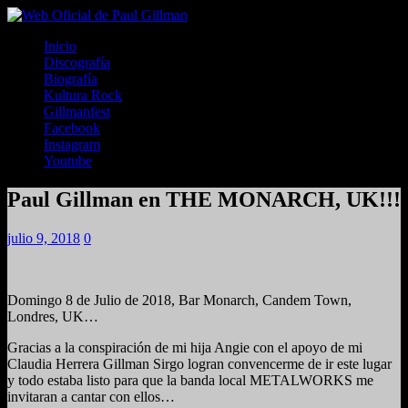
Inicio
Discografía
Biografía
Kultura Rock
Gillmanfest
Facebook
Instagram
Youtube
Paul Gillman en THE MONARCH, UK!!!
julio 9, 2018
0
Domingo 8 de Julio de 2018, Bar Monarch, Candem Town,
Londres, UK…
Gracias a la conspiración de mi hija Angie con el apoyo de mi
Claudia Herrera Gillman Sirgo logran convencerme de ir este lugar
y todo estaba listo para que la banda local METALWORKS me
invitaran a cantar con ellos…