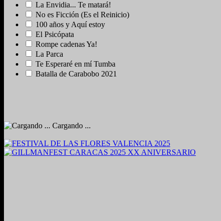
La Envidia... Te matará!
No es Ficción (Es el Reinicio)
100 años y Aquí estoy
El Psicópata
Rompe cadenas Ya!
La Parca
Te Esperaré en mí Tumba
Batalla de Carabobo 2021
Cargando ...
2024. Grabado y Mezclado en Valencia, Venezuela.