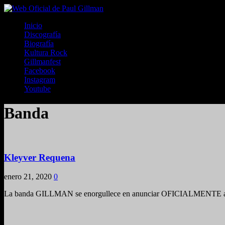
Inicio
Discografía
Biografía
Kultura Rock
Gillmanfest
Facebook
Instagram
Youtube
Banda
Kleyver Requena
enero 21, 2020
0
La banda GILLMAN se enorgullece en anunciar OFICIALMENTE a nues