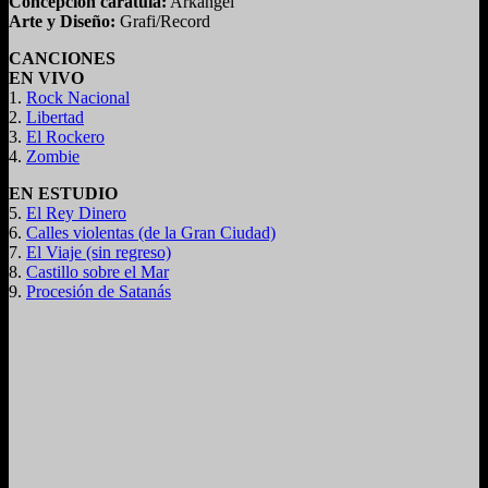
Concepción carátula:
Arkángel
Arte y Diseño:
Grafi/Record
CANCIONES
EN VIVO
1.
Rock Nacional
2.
Libertad
3.
El Rockero
4.
Zombie
EN ESTUDIO
5.
El Rey Dinero
6.
Calles violentas (de la Gran Ciudad)
7.
El Viaje (sin regreso)
8.
Castillo sobre el Mar
9.
Procesión de Satanás
Grabado en el Teatro "La Campiña" - Caracas, 28/02/1982