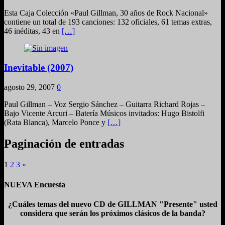
Esta Caja Colección «Paul Gillman, 30 años de Rock Nacional»
contiene un total de 193 canciones: 132 oficiales, 61 temas extras,
46 inéditas, 43 en
[…]
Inevitable (2007)
agosto 29, 2007
0
Paul Gillman – Voz Sergio Sánchez – Guitarra Richard Rojas –
Bajo Vicente Arcuri – Batería Músicos invitados: Hugo Bistolfi
(Rata Blanca), Marcelo Ponce y
[…]
Paginación de entradas
1
2
3
»
NUEVA Encuesta
¿Cuáles temas del nuevo CD de GILLMAN "Presente" usted
considera que serán los próximos clásicos de la banda?