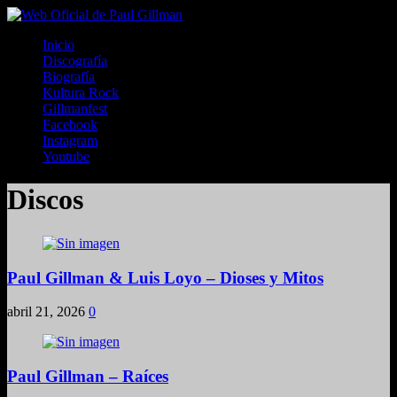
Inicio
Discografía
Biografía
Kultura Rock
Gillmanfest
Facebook
Instagram
Youtube
Discos
Paul Gillman & Luis Loyo – Dioses y Mitos
abril 21, 2026
0
Paul Gillman – Raíces