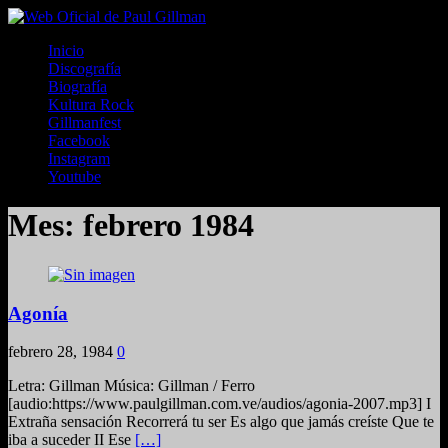
Inicio
Discografía
Biografía
Kultura Rock
Gillmanfest
Facebook
Instagram
Youtube
Mes:
febrero 1984
Agonía
febrero 28, 1984
0
Letra: Gillman Música: Gillman / Ferro
[audio:https://www.paulgillman.com.ve/audios/agonia-2007.mp3] I
Extraña sensación Recorrerá tu ser Es algo que jamás creíste Que te
iba a suceder II Ese
[…]