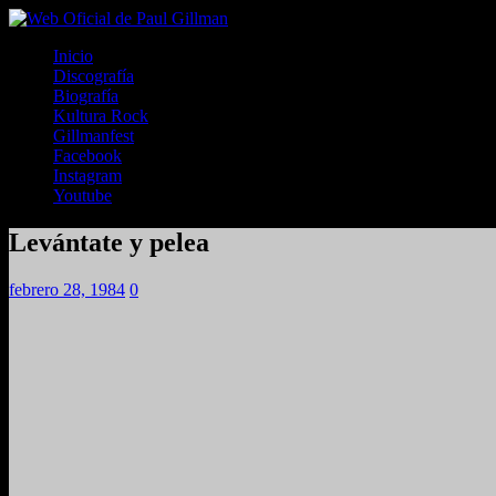
Inicio
Discografía
Biografía
Kultura Rock
Gillmanfest
Facebook
Instagram
Youtube
Levántate y pelea
febrero 28, 1984
0