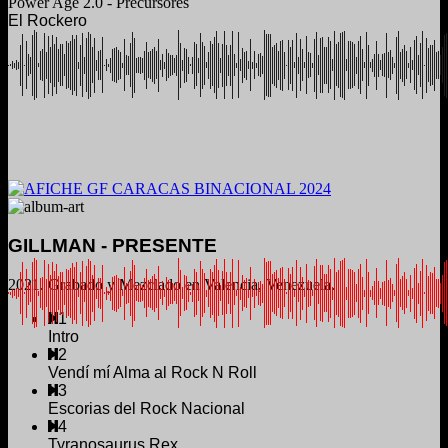
Power Age 2.0 - Precursores
El Rockero
GILLMAN - PRESENTE
2021. Grabado y Mezclado en Valencia, Venezuela.
1
Intro
2
Vendí mí Alma al Rock N Roll
3
Escorias del Rock Nacional
4
Tyranosaurus Rex