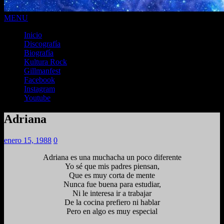
MENU
Inicio
Discografía
Biografía
Kultura Rock
Gillmanfest
Facebook
Instagram
Youtube
Adriana
enero 15, 1988
0
Adriana es una muchacha un poco diferente
Yo sé que mis padres piensan,
Que es muy corta de mente
Nunca fue buena para estudiar,
Ni le interesa ir a trabajar
De la cocina prefiero ni hablar
Pero en algo es muy especial