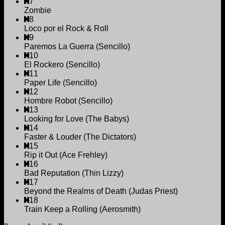
7
Zombie
8
Loco por el Rock & Roll
9
Paremos La Guerra (Sencillo)
10
El Rockero (Sencillo)
11
Paper Life (Sencillo)
12
Hombre Robot (Sencillo)
13
Looking for Love (The Babys)
14
Faster & Louder (The Dictators)
15
Rip it Out (Ace Frehley)
16
Bad Reputation (Thin Lizzy)
17
Beyond the Realms of Death (Judas Priest)
18
Train Keep a Rolling (Aerosmith)