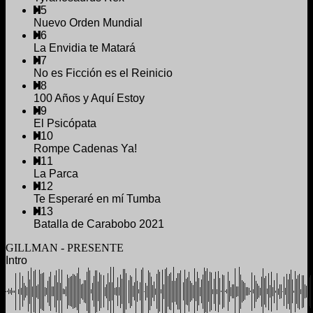
5
Nuevo Orden Mundial
6
La Envidia te Matará
7
No es Ficción es el Reinicio
8
100 Años y Aquí Estoy
9
El Psicópata
10
Rompe Cadenas Ya!
11
La Parca
12
Te Esperaré en mí Tumba
13
Batalla de Carabobo 2021
GILLMAN - PRESENTE
Intro