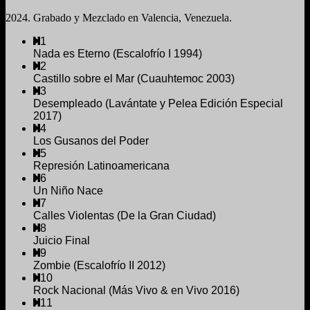
2024. Grabado y Mezclado en Valencia, Venezuela.
1
Nada es Eterno (Escalofrío I 1994)
2
Castillo sobre el Mar (Cuauhtemoc 2003)
3
Desempleado (Lavántate y Pelea Edición Especial
2017)
4
Los Gusanos del Poder
5
Represión Latinoamericana
6
Un Niño Nace
7
Calles Violentas (De la Gran Ciudad)
8
Juicio Final
9
Zombie (Escalofrío II 2012)
10
Rock Nacional (Más Vivo & en Vivo 2016)
11