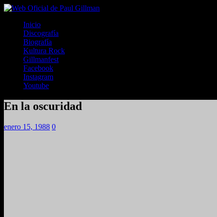
Inicio
Discografía
Biografía
Kultura Rock
Gillmanfest
Facebook
Instagram
Youtube
En la oscuridad
enero 15, 1988
0