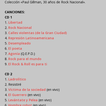
Colección «Paul Gillman, 30 años de Rock Nacional».
CANCIONES:
CD 1
1.
Libertad
2.
Rock Nacional
3.
Calles violentas (de la Gran Ciudad)
4.
Represión Latinoamericana
5.
Desempleado
6.
El poeta
7.
Agonía
(Q.E.P.D.)
8.
Rock para el mundo
9.
El Rock & Roll es para ti
CD 2
1.
Ladrolítico
2. Resistiré
3.
Víctima de la sociedad
(en vivo)
4.
El Guerrero
(en vivo)
5.
Levántate y Pelea
(en vivo)
6.
Hombre robot
(en vivo)