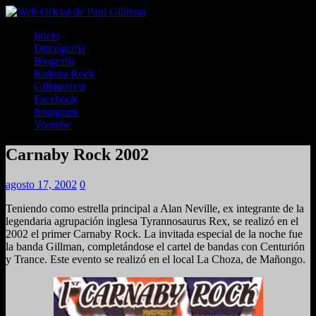
Inicio
Discografía
Biografía
Kultura Rock
Gillmanfest
Facebook
Instagram
Youtube
Carnaby Rock 2002
agosto 17, 2002
0
Teniendo como estrella principal a Alan Neville, ex integrante de la
legendaria agrupación inglesa Tyrannosaurus Rex, se realizó en el
2002 el primer Carnaby Rock. La invitada especial de la noche fue
la banda Gillman, completándose el cartel de bandas con Centurión
y Trance. Este evento se realizó en el local La Choza, de Mañongo.