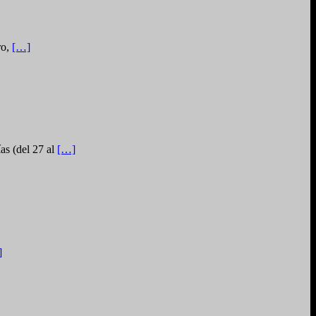
ro,
[…]
as (del 27 al
[…]
]