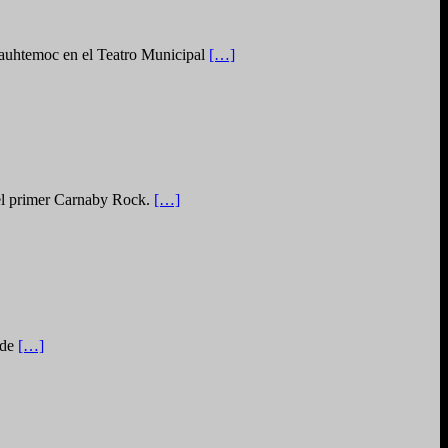
Cuauhtemoc en el Teatro Municipal
[…]
2 el primer Carnaby Rock.
[…]
 de
[…]