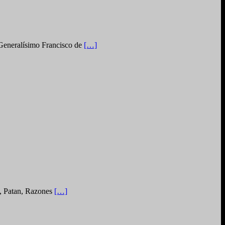
e Generalísimo Francisco de
[…]
o, Patan, Razones
[…]