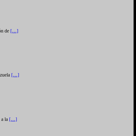
ión de
[…]
ezuela
[…]
 a la
[…]