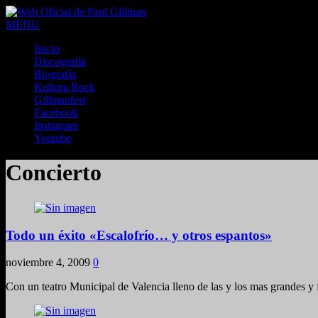
MENU
Inicio
Discografía
Biografía
Kultura Rock
Gillmanfest
Facebook
Instagram
Youtube
Concierto
Todo un éxito «Escalofrío… y otros espantos»
noviembre 4, 2009
0
Con un teatro Municipal de Valencia lleno de las y los mas grandes