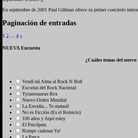
En septiembre de 2001 Paul Gillman ofrece su primer concierto inter
Paginación de entradas
1
2
…
4
»
NUEVA Encuesta
¿Cuáles temas del nuevo
Vendí mí Alma al Rock N Roll
Escorias del Rock Nacional
Tyranosaurus Rex
Nuevo Orden Mundial
La Envidia... Te matará!
No es Ficción (Es el Reinicio)
100 años y Aquí estoy
El Psicópata
Rompe cadenas Ya!
La Parca