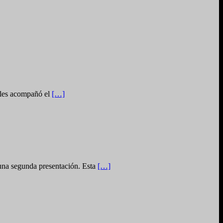
s les acompañó el
[…]
r una segunda presentación. Esta
[…]