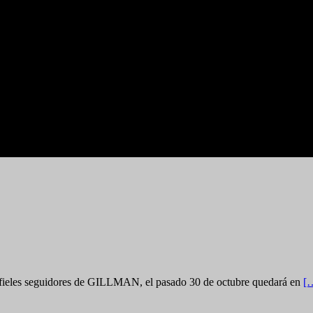
 y fieles seguidores de GILLMAN, el pasado 30 de octubre quedará en
[