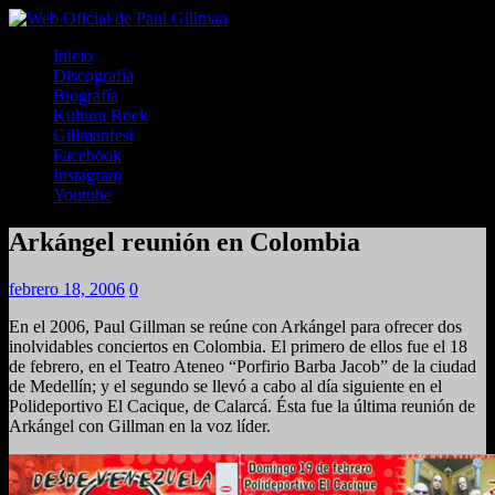
Inicio
Discografía
Biografía
Kultura Rock
Gillmanfest
Facebook
Instagram
Youtube
Arkángel reunión en Colombia
febrero 18, 2006
0
En el 2006, Paul Gillman se reúne con Arkángel para ofrecer dos
inolvidables conciertos en Colombia. El primero de ellos fue el 18
de febrero, en el Teatro Ateneo “Porfirio Barba Jacob” de la ciudad
de Medellín; y el segundo se llevó a cabo al día siguiente en el
Polideportivo El Cacique, de Calarcá. Ésta fue la última reunión de
Arkángel con Gillman en la voz líder.