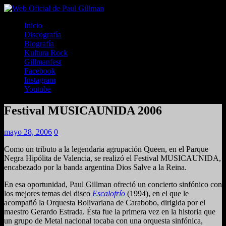
Inicio
Discografía
Biografía
Kultura Rock
Gillmanfest
Facebook
Instagram
Youtube
Festival MUSICAUNIDA 2006
mayo 28, 2006
0
Como un tributo a la legendaria agrupación Queen, en el Parque
Negra Hipólita de Valencia, se realizó el Festival MUSICAUNIDA,
encabezado por la banda argentina Dios Salve a la Reina.
En esa oportunidad, Paul Gillman ofreció un concierto sinfónico con
los mejores temas del disco
Escalofrío
(1994), en el que le
acompañó la Orquesta Bolivariana de Carabobo, dirigida por el
maestro Gerardo Estrada. Ésta fue la primera vez en la historia que
un grupo de Metal nacional tocaba con una orquesta sinfónica,