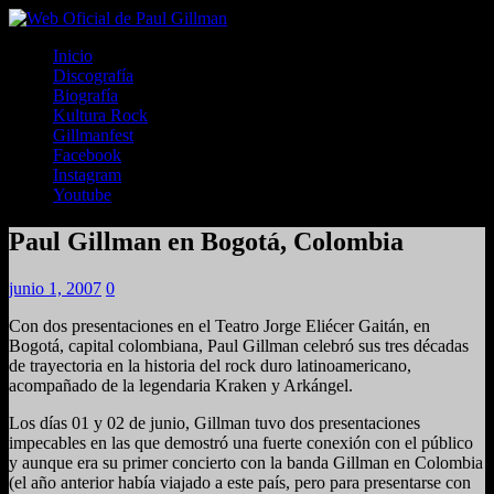
Inicio
Discografía
Biografía
Kultura Rock
Gillmanfest
Facebook
Instagram
Youtube
Paul Gillman en Bogotá, Colombia
junio 1, 2007
0
Con dos presentaciones en el Teatro Jorge Eliécer Gaitán, en
Bogotá, capital colombiana, Paul Gillman celebró sus tres décadas
de trayectoria en la historia del rock duro latinoamericano,
acompañado de la legendaria Kraken y Arkángel.
Los días 01 y 02 de junio, Gillman tuvo dos presentaciones
impecables en las que demostró una fuerte conexión con el público
y aunque era su primer concierto con la banda Gillman en Colombia
(el año anterior había viajado a este país, pero para presentarse con