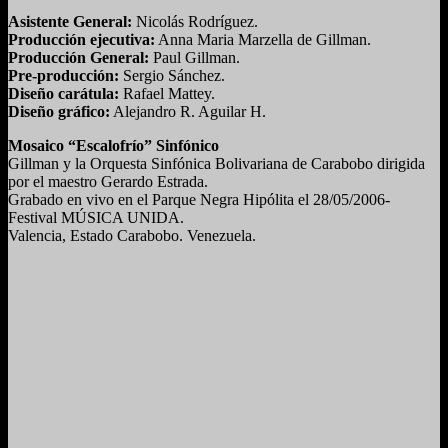
Asistente General:
Nicolás Rodríguez.
Producción ejecutiva:
Anna Maria Marzella de Gillman.
Producción General:
Paul Gillman.
Pre-producción:
Sergio Sánchez.
Diseño carátula:
Rafael Mattey.
Diseño gráfico:
Alejandro R. Aguilar H.
Mosaico “Escalofrío” Sinfónico
Gillman y la Orquesta Sinfónica Bolivariana de Carabobo dirigida
por el maestro Gerardo Estrada.
Grabado en vivo en el Parque Negra Hipólita el 28/05/2006-
Festival MÚSICA UNIDA.
Valencia, Estado Carabobo. Venezuela.
Buenos Aires, Argentina del 11/07/2007 al 16/08/2007.