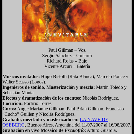
Paul Gillman – Voz
Sergio Sánchez – Guitarra
Richard Rojas – Bajo
Vicente Arcuri – Batería
Músicos invitados:
Hugo Bistolfi (Rata Blanca), Marcelo Ponce y
Walter Scasso (Logos).
Ingenieros de sonido, Masterización y mezcla:
Martín Toledo y
Sebastián Manta.
Efectos y dramatización de los cuentos:
Nicolás Rodríguez.
Locución:
Porfirio Torres.
Coros:
Angie Marianne Gillman, Paul Brian Gillman, Francisco
“Cucho” Guillen y Nicolás Rodríguez.
Grabado, mezclado y masterizado en:
LA NAVE DE
OSEBERG
, Buenos Aires, Argentina del 11/07/2007 al 16/08/2007.
Grabación en vivo Mosaico de
Escalofrío
: Arturo Guardia.